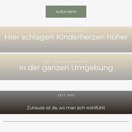
Außerdem
SPIEL UND SPASS
Hier schlagen Kinderherzen höher
RAD- UND WANDERWEGE
In der ganzen Umgebung
SEIT 1995
Zuhause ist da, wo man sich wohlfühlt